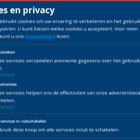
es en privacy
gebruikt cookies om uw ervaring te verbeteren en het gebrui
lyseren. U kunt kiezen welke cookies u accepteert.
Voor meer
 kunt u ons
privacybeleid
lezen.
ibratie onmisbaar na een vo
tistieken
ze services verzamelen anonieme gegevens over het gebruik
e.
Na een voorrui
service
de ADAS-sens
ertenties
nauwkeurighei
ze services helpen ons de effectiviteit van onze advertentie
rijhulpsystem
 meten.
service
e services in-/uitschakelen
ruik deze knop om alle services in/uit te schakelen.
Hiervoor is h