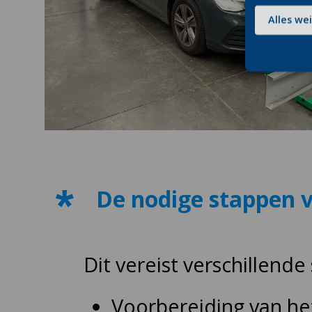
Alles we
De nodige stappen v
Dit vereist verschillende
Voorbereiding van he