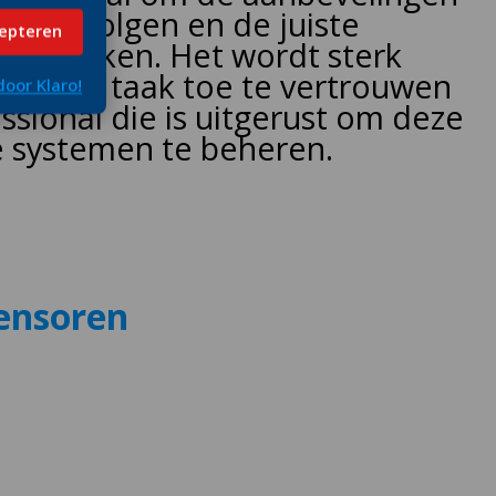
nt te volgen en de juiste
cepteren
 gebruiken. Het wordt sterk
m deze taak toe te vertrouwen
oor Klaro!
ssional die is uitgerust om deze
 systemen te beheren.
sensoren