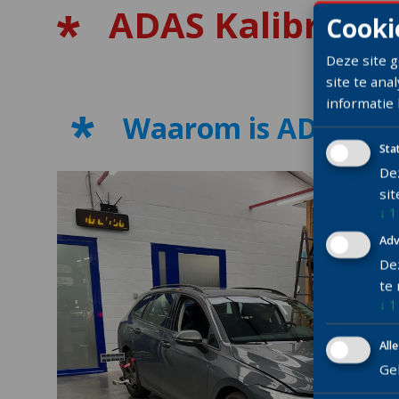
ADAS Kalibratie
Cooki
Deze site 
site te ana
informatie
Waarom is ADAS-kal
Sta
De
sit
↓
1
Adv
De
te
↓
1
All
Geb