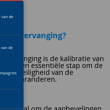
k van de
orruitvervanging?
 van de
tvervanging is de kalibratie van
oren een essentiële stap om de
d en veiligheid van de
campagnes
en te garanderen.
et cruciaal om de aanbevelingen