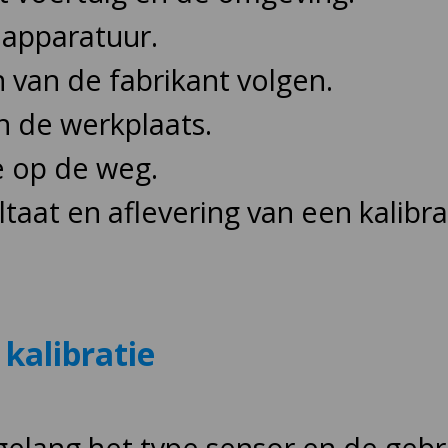
eapparatuur.
 van de fabrikant volgen.
in de werkplaats.
e op de weg.
ltaat en aflevering van een kalibra
kalibratie
rgelang het type sensor en de geb