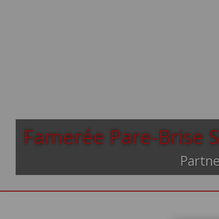
Famerée Pare-Brise S
Partne