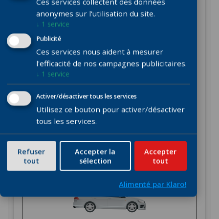
Ces services collectent des données
anonymes sur l'utilisation du site.
↓
1
service
Vitre arrière droite
Publicité
(break, utilitaires…)
Ces services nous aident à mesurer
l'efficacité de nos campagnes publicitaires.
↓
1
service
Activer/désactiver tous les services
Utilisez ce bouton pour activer/désactiver
tous les services.
Vitre arrière droite
option (break,
Refuser
Accepter la
Accepter
utilitaires…)
tout
sélection
tout
Alimenté par Klaro!